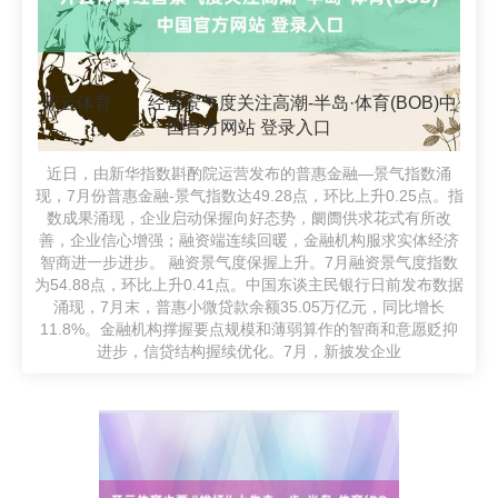
开云体育 经营景气度关注高潮-半岛·体育(BOB)中
国官方网站 登录入口
近日，由新华指数斟酌院运营发布的普惠金融—景气指数涌
现，7月份普惠金融-景气指数达49.28点，环比上升0.25点。指
数成果涌现，企业启动保握向好态势，阛阓供求花式有所改
善，企业信心增强；融资端连续回暖，金融机构服求实体经济
智商进一步进步。 融资景气度保握上升。7月融资景气度指数
为54.88点，环比上升0.41点。中国东谈主民银行日前发布数据
涌现，7月末，普惠小微贷款余额35.05万亿元，同比增长
11.8%。金融机构撑握要点规模和薄弱算作的智商和意愿贬抑
进步，信贷结构握续优化。7月，新披发企业