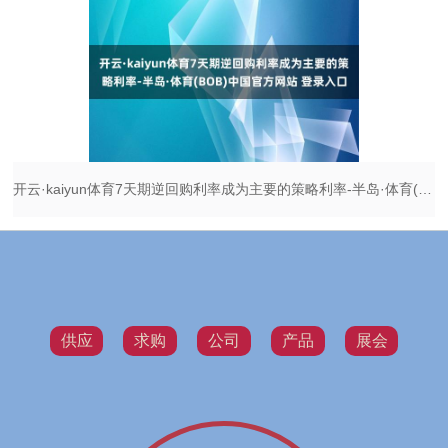
开云·kaiyun体育7天期逆回购利率成为主要的策略利率-半岛·体育(BOB)中国官方网站 登录入口
供应
求购
公司
产品
展会