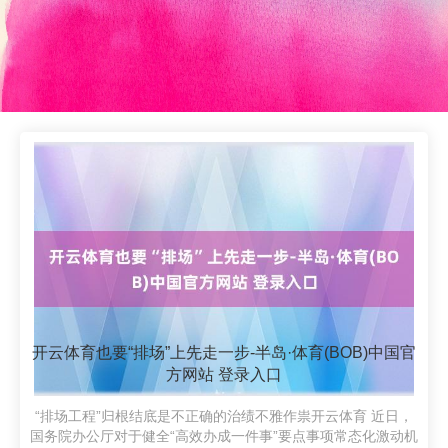
开云体育也要“排场”上先走一步-半岛·体育(BOB)中国官
方网站 登录入口
“排场工程”归根结底是不正确的治绩不雅作祟开云体育 近日，
国务院办公厅对于健全“高效办成一件事”要点事项常态化激动机