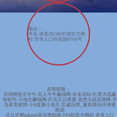
地址：
半岛·体育(BOB)中国官方网
站 登录入口科技园8700号
友情链接：
买球网抢庄牛牛-百人牛牛赢钱网-诈金花站-红黑大战赢
钱软件-斗地主赚钱网-扑克王让牌赛-龙虎大战买牌网-半
岛体育棋牌-小9直播斗地主-宝威压牌_最新牌讯环球通
精选
开云官网kaiyun皇马赞助商 (中国)官方网站 登录入口